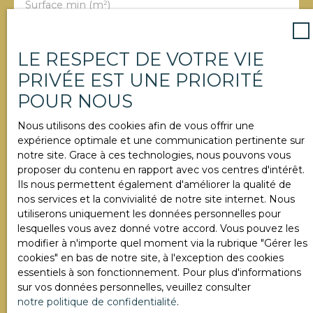
Surface min (m²)
J'accepte le traitement de mes données
LE RESPECT DE VOTRE VIE
personnelles conformément au RGPD. Si vous ne
PRIVÉE EST UNE PRIORITÉ
souhaitez pas faire l'objet de prospection
commerciale par voie téléphonique, vous pouvez
POUR NOUS
vous inscrire gratuitement sur la liste d'opposition
au démarchage téléphonique, prévu par l'article
Nous utilisons des cookies afin de vous offrir une
L223-1 du code de la consommation, sur le site
expérience optimale et une communication pertinente sur
Internet www.bloctel.gouv.fr ou par courrier
notre site. Grace à ces technologies, nous pouvons vous
adressé à :
proposer du contenu en rapport avec vos centres d'intérêt.
Ils nous permettent également d'améliorer la qualité de
Société Worldline, Service Bloctel, CS 61311, 41013
nos services et la convivialité de notre site internet. Nous
BLOIS CEDEX.
utiliserons uniquement les données personnelles pour
lesquelles vous avez donné votre accord. Vous pouvez les
Pour en savoir plus sur le traitement de vos
modifier à n'importe quel moment via la rubrique ″Gérer les
données personnelles, veuillez consulter notre
cookies″ en bas de notre site, à l'exception des cookies
politique de confidentialité
.
essentiels à son fonctionnement. Pour plus d'informations
sur vos données personnelles, veuillez consulter
notre politique de confidentialité
.