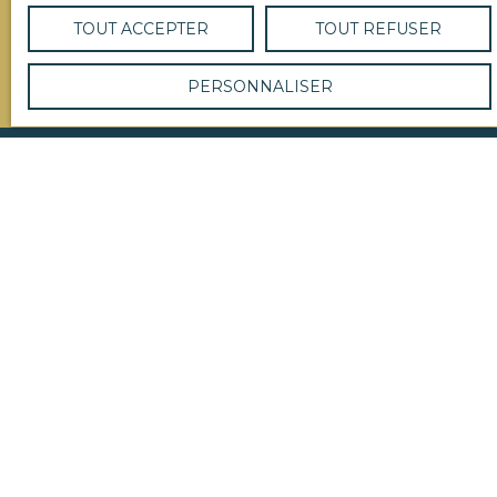
RECEVOIR DES ANNONCES
TOUT ACCEPTER
TOUT REFUSER
PERSONNALISER
Je recherche un bien
Vente immeuble Versailles (78000)
Vente maison Versailles (78000)
Vente appartement Versailles (78000)
Vente maison Louveciennes (78430)
Vente appartement Fontenay-le-Fleury (78330)
Vente appartement Paris (75002)