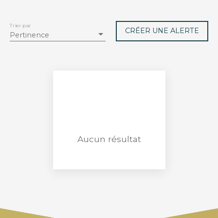
Type de bien
Appartement
Trier par
CRÉER UNE ALERTE
Pertinence
Localisation
Budget max (€)
Surface min (m²)
RECHERCHER
Aucun résultat