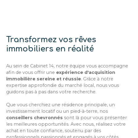
pied, et des toilettes invités. À l’étage : une longue
mezzanine surplombe les superbes volumes du
salon. Vous découvrirez trois chambres, dont une
suite parentale avec terrasse privative, dressing et
salle de bains. Les deux autres chambres
disposent chacune de leur propre salle d’eau.
Transformez vos rêves
Atout indéniable : un sous-sol total comprenant
une salle de jeux (possibilité de studio pour jeune
immobiliers en réalité
fille au pair), des toilettes séparés, une salle d’eau,
cinq espaces de rangement / caves et un grand
garage pouvant accueillir trois larges véhicules. La
Au sein de Cabinet 14, notre équipe vous accompagne
place de l’église de Louveciennes, avec ses
afin de vous offrir une
expérience d'acquisition
commerces et établissements scolaires, se trouve
immobilière sereine et réussie
. Grâce à notre
à proximité. Gare SNCF Ligne L. Proximité
expertise approfondie du marché local, nous vous
immédiate du vieux village et de tous ses
guidons pas à pas dans votre recherche.
avantages.
Que vous cherchiez une résidence principale, un
investissement locatif ou un pied-à-terre, nos
conseillers chevronnés
sont là pour vous présenter
les meilleures opportunités. Avec nous, réalisez votre
achat en toute confiance, soutenu par des
professionnels passionnés et engagés à vos côtés.