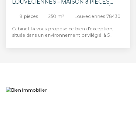
LOUVECIENNES – MAISON 8 PIÈCES
AVEC TERRASSES – JARDIN PAYSAGÉ DE
8
pièces
250
m²
Louveciennes 78430
2400 m²
Cabinet 14 vous propose ce bien d’exception,
située dans un environnement privilégié, à 5
minutes de la place du village de Louveciennes,
cette superbe maison d’architecte d’environ 250
m², construite en 1987, bénéficie d’un magnifique
jardin paysagé de 2400 m² (piscinable,
autorisation accordée !). Un cadre de vie agréable,
sans vis-à-vis, et une demeure très lumineuse
grâce à sa disposition : Au rez-de-chaussée, vous
trouverez une triple réception avec cheminée et
de généreuses hauteurs sous plafond (salon
"cathédrale"), ainsi qu’une triple exposition
Est/Sud/Ouest grâce à ses nombreux puits de
lumière et baies vitrées. Une belle terrasse s’ouvre
sur le vaste jardin, une salle à manger, une cuisine
avec deux terrasses attenantes. Également sur ce
niveau : une chambre / bureau, idéale de plain-