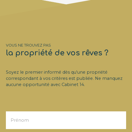
environnement
privilégié, à proximité
immédiate du Parc de
Saint-Cloud et à
seulement 15 minutes
de Paris, cette
demeure offre un
VOUS NE TROUVEZ PAS
cadre de vie rare
la propriété de vos rêves ?
alliant élégance,
confort et discrétion.
Le rez-de-chaussée,
entièrement ouvert
Soyez le premier informé dès qu'une propriété
de plain-pied sur les
correspondant à vos critères est publiée. Ne manquez
terrasses et le jardin,
aucune opportunité avec
Cabinet 14
.
se compose d’une
entrée raffinée
desservant un vaste
séjour baigné de
lumière avec
cheminée, un second
Prénom
salon, une salle à