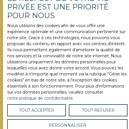
Surface min (m²)
lumineux bureau
PRIVÉE EST UNE PRIORITÉ
s’ouvre sur une
POUR NOUS
spectaculaire terrasse
Pièces min
de 50 m² offrant une
Nous utilisons des cookies afin de vous offrir une
vue dégagée sur le
expérience optimale et une communication pertinente sur
Parc de Saint-Cloud et
notre site. Grace à ces technologies, nous pouvons vous
J'accepte le traitement de mes données
la forêt domaniale de
proposer du contenu en rapport avec vos centres d'intérêt.
personnelles conformément au RGPD. Si vous ne
Fausses-Reposes. Le
Ils nous permettent également d'améliorer la qualité de
souhaitez pas faire l'objet de prospection
rez-de-jardin accueille
nos services et la convivialité de notre site internet. Nous
commerciale par voie téléphonique, vous pouvez
un studio
utiliserons uniquement les données personnelles pour
vous inscrire gratuitement sur la liste d'opposition
indépendant avec
lesquelles vous avez donné votre accord. Vous pouvez les
au démarchage téléphonique, prévu par l'article
salle de bains et
modifier à n'importe quel moment via la rubrique ″Gérer les
L223-1 du code de la consommation, sur le site
toilettes, ouvrant sur
cookies″ en bas de notre site, à l'exception des cookies
Internet www.bloctel.gouv.fr ou par courrier
une terrasse privative,
essentiels à son fonctionnement. Pour plus d'informations
adressé à :
idéal pour une jeune
sur vos données personnelles, veuillez consulter
fille au pair ou des
notre politique de confidentialité
.
Société Worldline, Service Bloctel, CS 61311, 41013
invités. Ce niveau
BLOIS CEDEX.
comprend également
TOUT ACCEPTER
TOUT REFUSER
une pièce avec
Pour en savoir plus sur le traitement de vos
fenêtre pouvant être
données personnelles, veuillez consulter notre
aménagée selon les
PERSONNALISER
politique de confidentialité
.