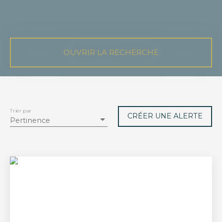
OUVRIR LA RECHERCHE
Vente
Neuf
Type de bien
Maison
Trier par
CRÉER UNE ALERTE
Pertinence
Localisation
Ville-d'Avray (92410)
Budget max (€)
Surface min (m²)