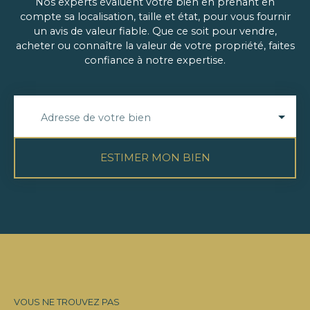
cinq espaces de rangement / caves et un grand
Nos experts évaluent votre bien en prenant en
garage pouvant accueillir trois larges véhicules. La
compte sa localisation, taille et état, pour vous fournir
place de l’église de Louveciennes, avec ses
un avis de valeur fiable. Que ce soit pour vendre,
commerces et établissements scolaires, se trouve
acheter ou connaître la valeur de votre propriété, faites
à proximité. Gare SNCF Ligne L. Proximité
confiance à notre expertise.
immédiate du vieux village et de tous ses
avantages.
Adresse de votre bien
ESTIMER MON BIEN
VOUS NE TROUVEZ PAS