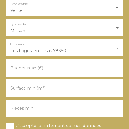
Type d'offre
Vente
Type de bien
Maison
Localisation
Les Loges-en-Josas 78350
Budget max (€)
Surface min (m²)
Pièces min
J'accepte le traitement de mes données