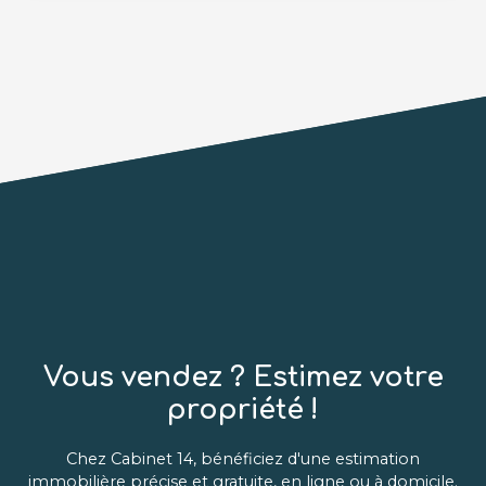
sa majestueuse façade se dévoile une demeure de
caractère où le charme de l’ancien se conjugue à
un confort absolu. Ses volumes généreux, ses
hauteurs sous plafond remarquables et ses
éléments d’époque – parquets en pointe de
Hongrie, moulures délicates, cheminées en
marbre – confèrent à cet ensemble une
atmosphère unique. Le tout s’ouvre sur un vaste
jardin paysager, véritable havre de paix en plein
centre-ville, offrant calme et sérénité. À deux pas
des commerces et des commodités, cette
demeure rare sur le marché incarne un art de vivre
recherché. Une visite s’impose pour les amateurs
d’élégance et d’authenticité. Pour plus
d’informations ou pour organiser une visite,
contactez-nous dès à présent.
Vous vendez ? Estimez votre
propriété !
Chez Cabinet 14, bénéficiez d'une estimation
immobilière précise et gratuite, en ligne ou à domicile.