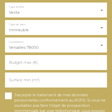
Type d'offre
Vente
Type de bien
Immeuble
Localisation
Versailles 78000
Budget max (€)
Surface min (m²)
J'accepte le traitement de mes données
personnelles conformément au RGPD. Si vous ne
souhaitez pas faire l'objet de prospection
commerciale par voie téléphonique, vous pouvez