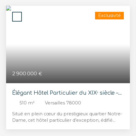
Exclusivité
2 900 000
€
Élégant Hôtel Particulier du XIXᵉ siècle –
Quartier Notre-Dame
510
m²
Versailles 78000
Situé en plein cœur du prestigieux quartier Notre-
Dame, cet hôtel particulier d’exception, édifié
dans les années 1840, séduit par son architecture
raffinée et son emplacement privilégié. Derrière