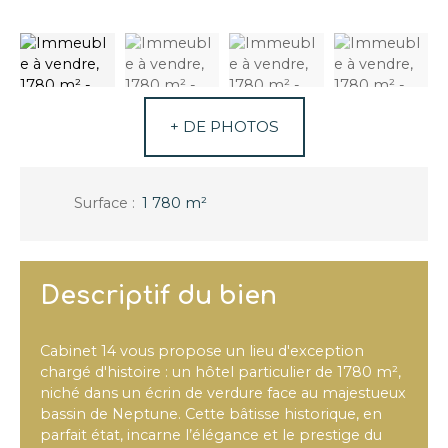
+ DE PHOTOS
Surface
:
1 780
m²
Descriptif du bien
Cabinet 14 vous propose un lieu d'exception
chargé d'histoire : un hôtel particulier de 1780 m²,
niché dans un écrin de verdure face au majestueux
bassin de Neptune. Cette bâtisse historique, en
parfait état, incarne l’élégance et le prestige du