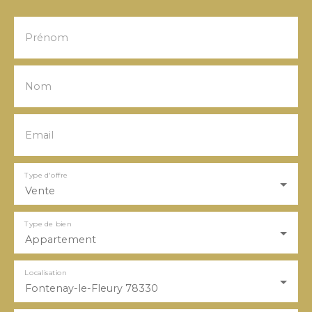
Prénom
Nom
Email
Type d'offre
Vente
Type de bien
Appartement
Localisation
Fontenay-le-Fleury 78330