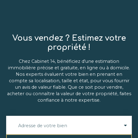
avec ascenseur, il est quasiment au dernier étage,
le niveau supérieur étant constitué de terrasses,
garantissant calme et absence de nuisances
sonores. L'appartement comprend : une
entrée, un séjour lumineux ouvrant sur les
Vous vendez ? Estimez votre
extérieurs,une cuisine indépendante,trois
chambres, chacune équipée d'un grand
propriété !
placard,une salle de bains avec baignoire, lavabo
et WC,une salle d'eau avec lavabo,un WC
Chez Cabinet 14, bénéficiez d'une estimation
séparéTravaux de rafraîchissement à prévoir. Une
immobilière précise et gratuite, en ligne ou à domicile.
cave ainsi que 2 places de parking (une extérieur
Nos experts évaluent votre bien en prenant en
et une en sous-sol) complètent ce bien. Charges :
compte sa localisation, taille et état, pour vous fournir
211€/mois Taxe foncière 2025 : 2124€ DPE : D Bien
un avis de valeur fiable. Que ce soit pour vendre,
soumis au statut de la copropriété, pas de
acheter ou connaître la valeur de votre propriété, faites
procédure en cours. Les informations sur les
confiance à notre expertise.
risques auxquels ce bien est exposé sont
disponibles sur le site Géorisques : www.
georisques. gouv. fr
Adresse de votre bien