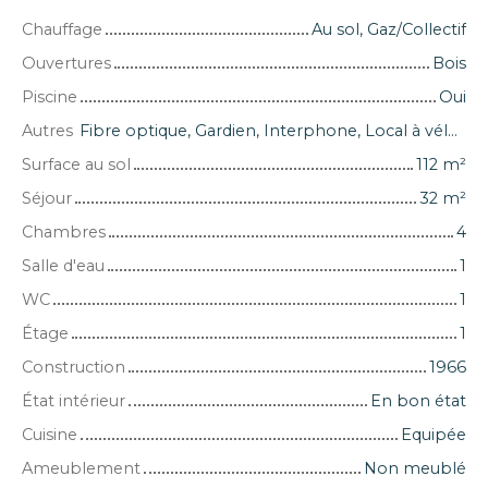
Chauffage
Au sol, Gaz/Collectif
Ouvertures
Bois
Piscine
Oui
Autres
Fibre optique, Gardien, Interphone, Local à vélo, Porte blindée
Surface au sol
112
m²
Séjour
32
m²
Chambres
4
Salle d'eau
1
WC
1
Étage
1
Construction
1966
État intérieur
En bon état
Cuisine
Equipée
Ameublement
Non meublé