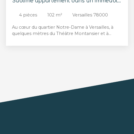
Sublime appartement dans un immeuble
classé
4
pièces
102
m²
Versailles 78000
Au cœur du quartier Notre-Dame à Versailles, à
quelques mètres du Théâtre Montansier et à
proximité immédiate des commerces, écoles et
transports, découvrez ce magnifique
appartement de caractère de 102 m² situé au sein
d'un remarquable immeuble de 1870 classé
Monument Historique. Le séjour, particulièrement
spacieux, constitue le cœur de l'appartement. Ses
volumes exceptionnels et sa magnifique hauteur
sous plafond lui confèrent une élégance rare ainsi
qu'une remarquable sensation d'espace et de
lumière. La cuisine ouverte s'intègre parfaitement
à cet espace de vie. Les chambres bénéficiant de
nombreux rangements sur mesure, offrant
confort et fonctionnalité au quotidien. Une salle de
bains et une salle de douche complètent cet
agencement particulièrement bien pensé. Un
sublime appartement alliant prestige historique,