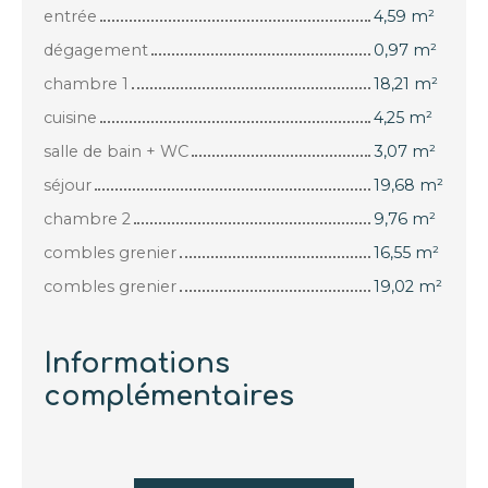
entrée
4,59 m²
dégagement
0,97 m²
chambre 1
18,21 m²
cuisine
4,25 m²
salle de bain + WC
3,07 m²
séjour
19,68 m²
chambre 2
9,76 m²
combles grenier
16,55 m²
combles grenier
19,02 m²
Informations
complémentaires