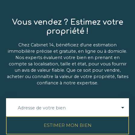
emplacement privilégié et qualité de vie, au sein
de l'un des secteurs les plus recherchés de
Versailles.
Vous vendez ? Estimez votre
propriété !
Chez Cabinet 14, bénéficiez d'une estimation
immobilière précise et gratuite, en ligne ou à domicile.
Nos experts évaluent votre bien en prenant en
compte sa localisation, taille et état, pour vous fournir
un avis de valeur fiable. Que ce soit pour vendre,
acheter ou connaître la valeur de votre propriété, faites
confiance à notre expertise.
Adresse de votre bien
ESTIMER MON BIEN